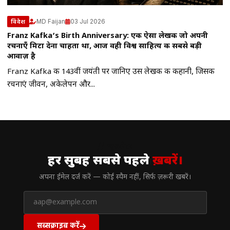
MD Faijan
03 Jul 2026
विदेश
Franz Kafka’s Birth Anniversary: एक ऐसा लेखक जो अपनी
रचनाएँ मिटा देना चाहता था, आज वही विश्व साहित्य की सबसे बड़ी
आवाज़ है
Franz Kafka की 143वीं जयंती पर जानिए उस लेखक की कहानी, जिसकी
रचनाएं जीवन, अकेलेपन और...
// न्यूज़लेटर
हर सुबह सबसे पहले
ख़बरें।
अपना ईमेल दर्ज करें — कोई स्पैम नहीं, सिर्फ ज़रूरी खबरें।
सब्सक्राइब करें