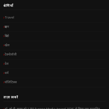
श्रेणियाँ
Travel
क्राइम
क्रिप्टो
खेल
टेक्नोलॉजी
देश
धर्म
पॉलिटिक्स
ताज़ा खबरें