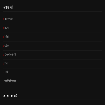
श्रेणियाँ
Travel
क्राइम
क्रिप्टो
खेल
टेक्नोलॉजी
देश
धर्म
पॉलिटिक्स
ताज़ा खबरें