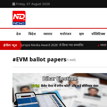
Friday, 07 August 2026
देश
विदेश
व्यापार
मनोरंजन
क्राइम
पॉलिटिक्स
. यादव को ‘LIPI Europe Media Award 2026’ से किया गया सम्मानित
भारत म
ब्रेकिंग न्यूज़
#EVM ballot papers
(1 खबरें)