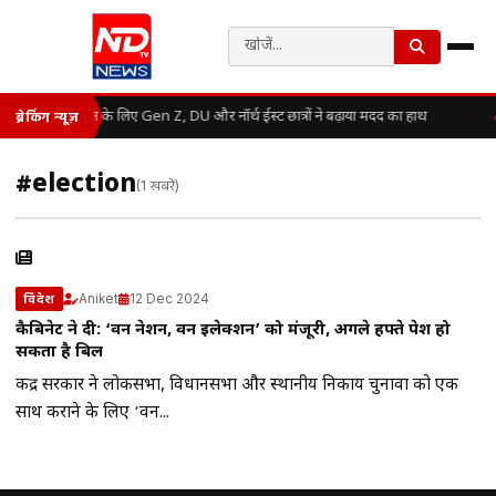
असम बाढ़ राहत के लिए Gen Z, DU और नॉर्थ ईस्ट छात्रों ने बढ़ाया मदद का हाथ
ब्रेकिंग न्यूज़
#election
(1 खबरें)
Aniket
12 Dec 2024
विदेश
कैबिनेट ने दी: ‘वन नेशन, वन इलेक्शन’ को मंजूरी, अगले हफ्ते पेश हो
सकता है बिल
केंद्र सरकार ने लोकसभा, विधानसभा और स्थानीय निकाय चुनावों को एक
साथ कराने के लिए ‘वन...