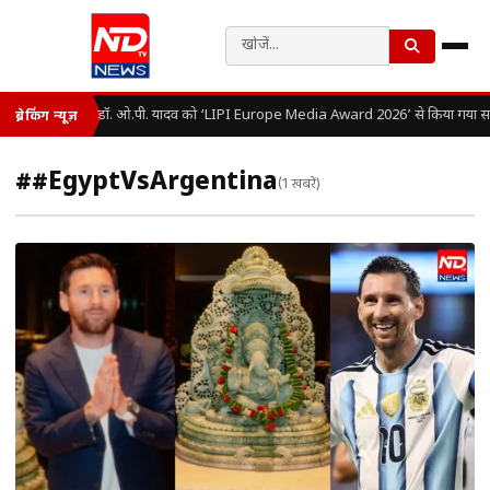
डॉ. ओ.पी. यादव को ‘LIPI Europe Media Award 2026’ से किया गया सम
ब्रेकिंग न्यूज़
##EgyptVsArgentina
(1 खबरें)