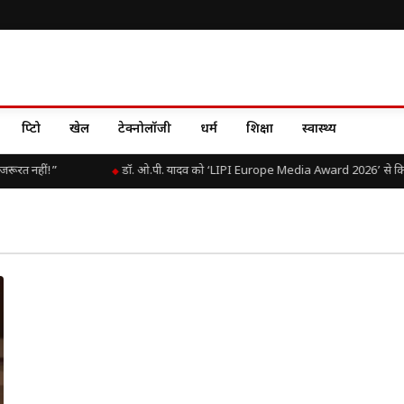
क्रिप्टो
खेल
टेक्नोलॉजी
धर्म
शिक्षा
स्वास्थ्य
जरूरत नहीं!”
डॉ. ओ.पी. यादव को ‘LIPI Europe Media Award 2026’ से किया