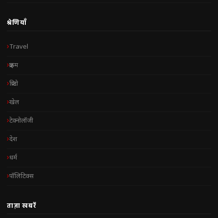
श्रेणियाँ
Travel
क्राइम
क्रिप्टो
खेल
टेक्नोलॉजी
देश
धर्म
पॉलिटिक्स
ताज़ा खबरें