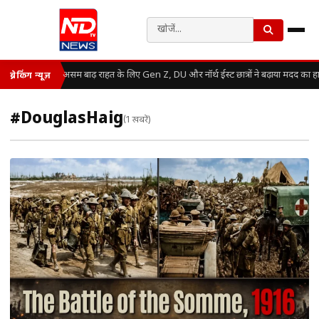
असम बाढ़ राहत के लिए Gen Z, DU और नॉर्थ ईस्ट छात्रों ने बढ़ाया मदद का ह
ब्रेकिंग न्यूज़
#DouglasHaig
(1 खबरें)