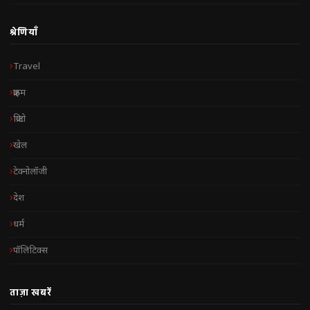
श्रेणियाँ
Travel
क्राइम
क्रिप्टो
खेल
टेक्नोलॉजी
देश
धर्म
पॉलिटिक्स
ताज़ा खबरें