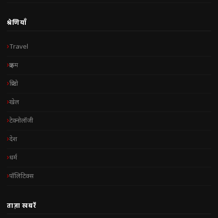
श्रेणियाँ
Travel
क्राइम
क्रिप्टो
खेल
टेक्नोलॉजी
देश
धर्म
पॉलिटिक्स
ताज़ा खबरें