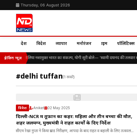
Thursday, 06 August 2026
देश
विदेश
व्यापार
मनोरंजन
क्राइम
पॉलिटिक्स
ैकड़ों विद्यार्थियों ने लिया नशामुक्त भारत का संकल्प, योगी सूरी बोले— ‘स्वामी दयानंद की तलवार 
ब्रेकिंग न्यूज़
#delhi tuffan
(1 खबरें)
Aniket
02 May 2025
विदेश
दिल्ली-NCR में तूफ़ान का कहर: महिला और तीन बच्चों की मौत,
शहर जलमग्न, मुख्यमंत्री ने राहत कार्यों के दिए निर्देश
सीएम रेखा गुप्ता ने किया ग्राउंड निरीक्षण, आपदा के बाद राहत व बहाली के लिए तत्काल...