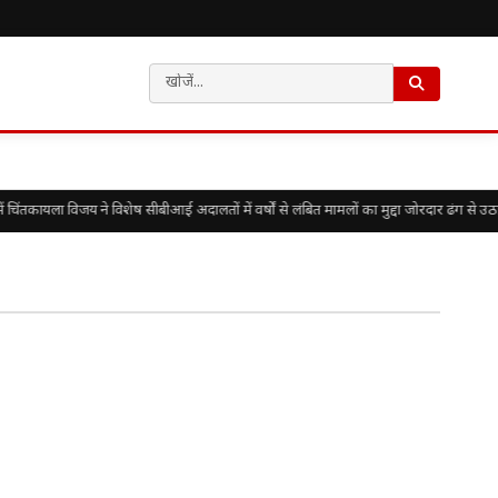
ंतकायला विजय ने विशेष सीबीआई अदालतों में वर्षों से लंबित मामलों का मुद्दा जोरदार ढंग से उठा