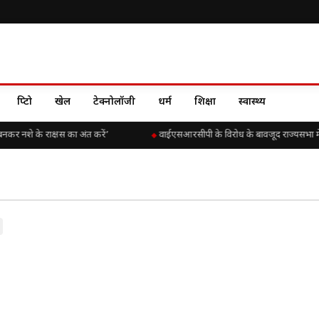
क्रिप्टो
खेल
टेक्नोलॉजी
धर्म
शिक्षा
स्वास्थ्य
बनकर नशे के राक्षस का अंत करें’
वाईएसआरसीपी के विरोध के बावजूद राज्यसभा में चि