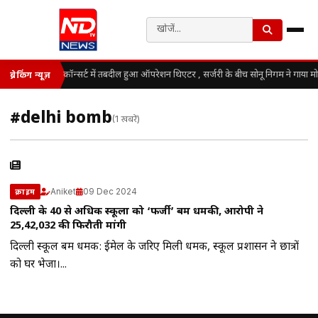
कॉन्सर्ट में तबदील हुआ ऑपरेशन थिएटर , सर्जरी के बीच सोनू निगम ने गाया म
ब्रेकिंग न्यूज़
#delhi bomb
(1 खबरें)
Aniket
09 Dec 2024
क्राइम
दिल्ली के 40 से अधिक स्कूलों को ‘फर्जी’ बम धमकी, आरोपी ने
25,42,032 की फिरौती मांगी
दिल्ली स्कूल बम धमकी: ईमेल के जरिए मिली धमकी, स्कूल प्रशासन ने छात्रों
को घर भेजा।...