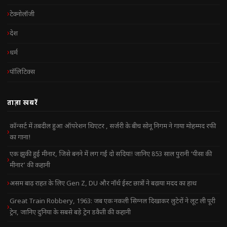
टेक्नोलॉजी
देश
धर्म
पॉलिटिक्स
ताज़ा खबरें
कॉन्सर्ट में तबदील हुआ ऑपरेशन थिएटर , सर्जरी के बीच सोनू निगम ने गाया मोहम्मद रफी
का गाना!
एक झुकी हुई मीनार, जिसे बनने में लग गईं दो सदियां! जानिए 853 साल पुरानी ‘पीसा की
मीनार’ की कहानी
असम बाढ़ राहत के लिए Gen Z, DU और नॉर्थ ईस्ट छात्रों ने बढ़ाया मदद का हाथ
Great Train Robbery, 1963: जब एक नकली सिग्नल दिखाकर लुटेरों ने लूट ली पूरी
ट्रेन, जानिए दुनिया के सबसे बड़े ट्रेन डकैती की कहानी