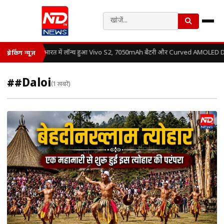
भारत में लॉन्च हुआ Vivo S2, 7050mAh बैटरी और Curved AMOLED Disp
ब्रेकिंग न्यूज़
##Daloi
(1 खबरें)