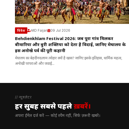
MD Faijan
09 Jul 2026
विदेश
Behdienkhlam Festival 2026: जब पूरा गांव मिलकर
बीमारियों और बुरी शक्तियों को देता है विदाई, जानिए मेघालय के
इस अनोखे पर्व की पूरी कहानी
मेघालय का बेहदीनख्लाम त्योहार क्यों है खास? जानिए इसके इतिहास, धार्मिक महत्व,
अनोखी परंपराओं और जवाई...
// न्यूज़लेटर
हर सुबह सबसे पहले
ख़बरें।
अपना ईमेल दर्ज करें — कोई स्पैम नहीं, सिर्फ ज़रूरी खबरें।