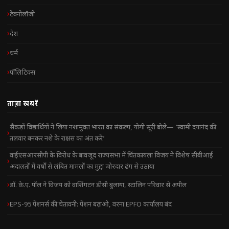
टेक्नोलॉजी
देश
धर्म
पॉलिटिक्स
ताज़ा खबरें
सैकड़ों विद्यार्थियों ने लिया नशामुक्त भारत का संकल्प, योगी सूरी बोले— ‘स्वामी दयानंद की
तलवार बनकर नशे के राक्षस का अंत करें’
वाईएसआरसीपी के विरोध के बावजूद राज्यसभा में चिंतकायला विजय ने विशेष सीबीआई
अदालतों में वर्षों से लंबित मामलों का मुद्दा जोरदार ढंग से उठाया
डॉ. के.ए. पॉल ने विजय को वाशिंगटन डीसी बुलाया, स्टालिन परिवार से अपील
EPS-95 पेंशनर्स की चेतावनी: पेंशन बढ़ाओ, वरना EPFO कार्यालय बंद