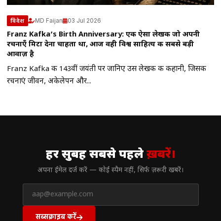
MD Faijan
03 Jul 2026
विदेश
Franz Kafka’s Birth Anniversary: एक ऐसा लेखक जो अपनी
रचनाएँ मिटा देना चाहता था, आज वही विश्व साहित्य की सबसे बड़ी
आवाज़ है
Franz Kafka की 143वीं जयंती पर जानिए उस लेखक की कहानी, जिसकी
रचनाएं जीवन, अकेलेपन और...
// न्यूज़लेटर
हर सुबह सबसे पहले
ख़बरें।
अपना ईमेल दर्ज करें — कोई स्पैम नहीं, सिर्फ ज़रूरी खबरें।
सब्सक्राइब करें