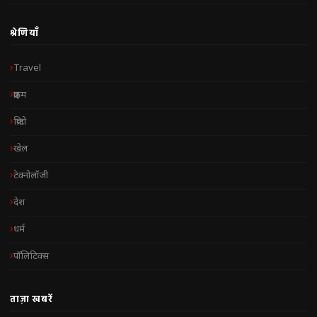
श्रेणियाँ
Travel
क्राइम
क्रिप्टो
खेल
टेक्नोलॉजी
देश
धर्म
पॉलिटिक्स
ताज़ा खबरें