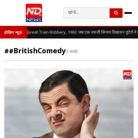
Great Train Robbery, 1963: जब एक नकली सिग्नल दिखाकर लुटेरों ने लूट ली 
ब्रेकिंग न्यूज़
##BritishComedy
(1 खबरें)