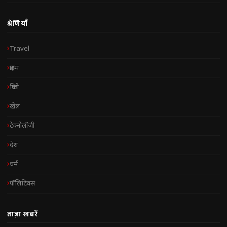
श्रेणियाँ
Travel
क्राइम
क्रिप्टो
खेल
टेक्नोलॉजी
देश
धर्म
पॉलिटिक्स
ताज़ा खबरें