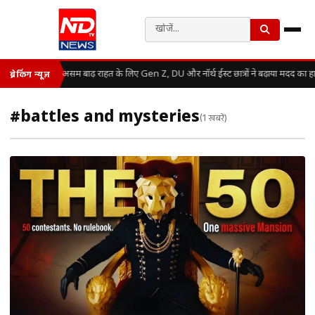
असम बाढ़ राहत के लिए Gen Z, DU और नॉर्थ ईस्ट छात्रों ने बढ़ाया मदद का ह
ब्रेकिंग न्यूज़
#battles and mysteries
(1 खबरें)