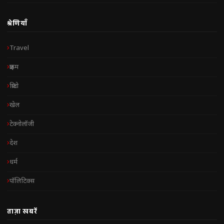
श्रेणियाँ
Travel
क्राइम
क्रिप्टो
खेल
टेक्नोलॉजी
देश
धर्म
पॉलिटिक्स
ताज़ा खबरें