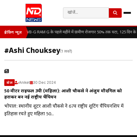
VB-G RAM G के पहले महीने में ग्रामीण रोजगार 50% तक घटा, 125 दिन के 
ब्रेकिंग न्यूज़
#Ashi Chouksey
(1 खबरें)
Aniket
30 Dec 2024
खेल
50 मीटर राइफल 3पी (महिला): आशी चौकसे ने अंजुम मौदगिल को
हराकर बनीं नई राष्ट्रीय चैंपियन
भोपाल: स्थानीय शूटर आशी चौकसे ने 67वीं राष्ट्रीय शूटिंग चैंपियनशिप में
इतिहास रचते हुए महिला 50...