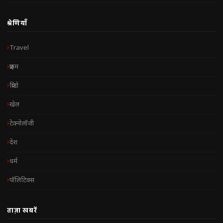
श्रेणियाँ
Travel
क्राइम
क्रिप्टो
खेल
टेक्नोलॉजी
देश
धर्म
पॉलिटिक्स
ताज़ा खबरें