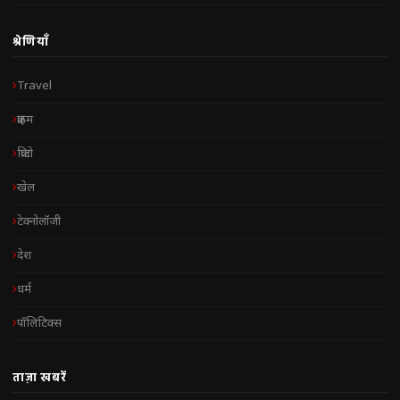
श्रेणियाँ
Travel
क्राइम
क्रिप्टो
खेल
टेक्नोलॉजी
देश
धर्म
पॉलिटिक्स
ताज़ा खबरें