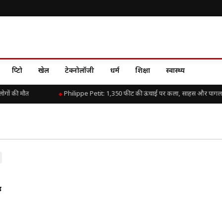
क्रिप्टो
खेल
टेक्नोलॉजी
धर्म
शिक्षा
स्वास्थ्य
ोगों की मौत
Philippe Petit: 1,350 फीट की ऊंचाई पर कला, साहस और पागल
़