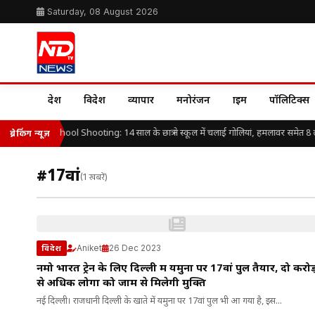
Saturday, 08 August 2026
देश
विदेश
व्यापार
मनोरंजन
क्राइम
पॉलिटिक्स
Thailand School Shooting: 14 साल के छात्र ने स्कूल में चलाई गोलियां, हमलावर समेत 8 ल
ब्रेकिंग न्यूज़
#17वां
(1 खबरें)
Aniket
26 Dec 2023
विदेश
नमो भारत ट्रेन के लिए दिल्ली में यमुना पर 17वां पुल तैयार, दो करोड
से अधिक लोगों को जाम से मिलेगी मुक्ति
नई दिल्ली। राजधानी दिल्ली के खाते में यमुना पर 17वां पुल भी आ गया है, इस...