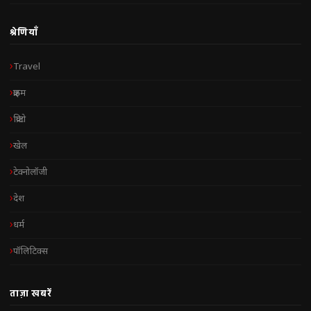
श्रेणियाँ
Travel
क्राइम
क्रिप्टो
खेल
टेक्नोलॉजी
देश
धर्म
पॉलिटिक्स
ताज़ा खबरें