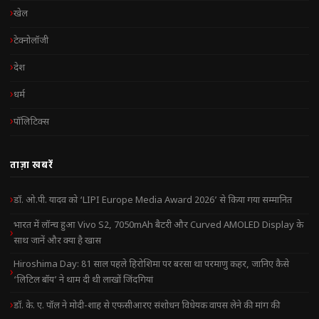
खेल
टेक्नोलॉजी
देश
धर्म
पॉलिटिक्स
ताज़ा खबरें
डॉ. ओ.पी. यादव को ‘LIPI Europe Media Award 2026’ से किया गया सम्मानित
भारत में लॉन्च हुआ Vivo S2, 7050mAh बैटरी और Curved AMOLED Display के
साथ जानें और क्या है खास
Hiroshima Day: 81 साल पहले हिरोशिमा पर बरसा था परमाणु कहर, जानिए कैसे
‘लिटिल बॉय’ ने थाम दी थी लाखों जिंदगियां
डॉ. के. ए. पॉल ने मोदी-शाह से एफसीआरए संशोधन विधेयक वापस लेने की मांग की