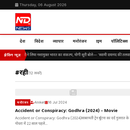
Thursday, 06 August 2026
देश
विदेश
व्यापार
मनोरंजन
क्राइम
पॉलिटिक्स
सैकड़ों विद्यार्थियों ने लिया नशामुक्त भारत का संकल्प, योगी सूरी बोले— ‘स्वामी दयानंद की तलव
ब्रेकिंग न्यूज़
#रही
(12 खबरें)
Aniket
16 Jul 2024
मनोरंजन
Accident or Conspiracy: Godhra (2024) – Movie
Accident or Conspiracy: Godhra (2024)साबरमती ट्रेन दुर्घटना का दर्द गुजरात के
गोधरा में 22 साल पहले...