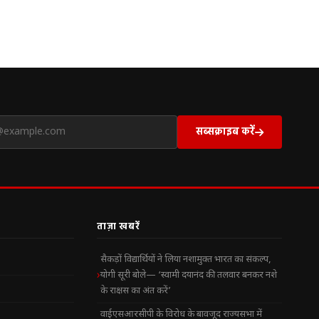
सब्सक्राइब करें
ताज़ा खबरें
सैकड़ों विद्यार्थियों ने लिया नशामुक्त भारत का संकल्प,
योगी सूरी बोले— ‘स्वामी दयानंद की तलवार बनकर नशे
के राक्षस का अंत करें’
वाईएसआरसीपी के विरोध के बावजूद राज्यसभा में