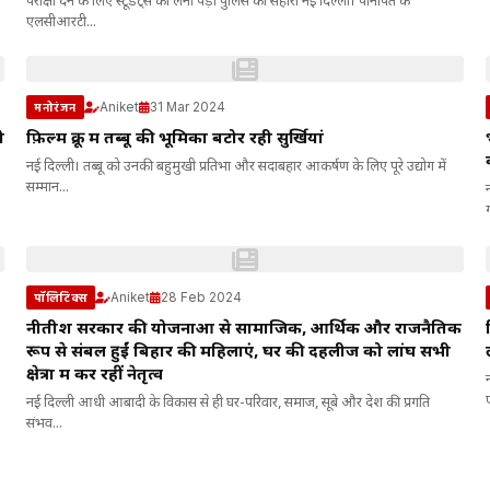
परीक्षा देने के लिए स्टूडेंट्स को लेना पड़ा पुलिस का सहारा नई दिल्ली। पानीपत के
एलसीआरटी...
Aniket
31 Mar 2024
मनोरंजन
ी
फ़िल्म क्रू में तब्बू की भूमिका बटोर रही सुर्खियां
नई दिल्ली। तब्बू को उनकी बहुमुखी प्रतिभा और सदाबहार आकर्षण के लिए पूरे उद्योग में
सम्मान...
Aniket
28 Feb 2024
पॉलिटिक्स
नीतीश सरकार की योजनाओं से सामाजिक, आर्थिक और राजनैतिक
रूप से संबल हुईं बिहार की महिलाएं, घर की दहलीज को लांघ सभी
क्षेत्रों में कर रहीं नेतृत्व
ए
नई दिल्ली आधी आबादी के विकास से ही घर-परिवार, समाज, सूबे और देश की प्रगति
संभव...