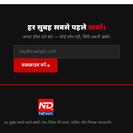
// न्यूज़लेटर
हर सुबह सबसे पहले
ख़बरें।
अपना ईमेल दर्ज करें — कोई स्पैम नहीं, सिर्फ ज़रूरी खबरें।
सब्सक्राइब करें
हर सुबह सबसे पहले खबरें। देश-विदेश की ताज़ा, सटीक और निष्पक्ष जानकारी।