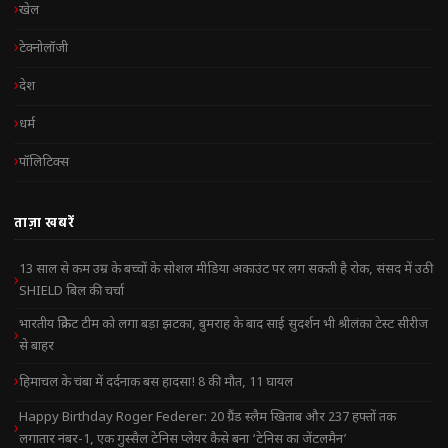
खेल
टेक्नोलॉजी
देश
धर्म
पॉलिटिक्स
ताज़ा खबरें
13 साल से कम उम्र के बच्चों के सोशल मीडिया अकाउंट पर लग सकती है रोक, संसद में उठी
SHIELD बिल की चर्चा
भारतीय क्रिकेट टीम को लगा बड़ा झटका, बुमराह के बाद साई सुदर्शन भी श्रीलंका टेस्ट सीरीज
से बाहर
हिमाचल के चंबा में दर्दनाक बस हादसा! 8 की मौत, 11 घायल
Happy Birthday Roger Federer: 20 ग्रैंड स्लैम खिताब और 237 हफ्तों तक
लगातार नंबर-1, एक गुस्सैल टेनिस प्लेयर कैसे बना ‘टेनिस का जेंटलमैन’