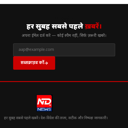
// न्यूज़लेटर
हर सुबह सबसे पहले
ख़बरें।
अपना ईमेल दर्ज करें — कोई स्पैम नहीं, सिर्फ ज़रूरी खबरें।
सब्सक्राइब करें
हर सुबह सबसे पहले खबरें। देश-विदेश की ताज़ा, सटीक और निष्पक्ष जानकारी।