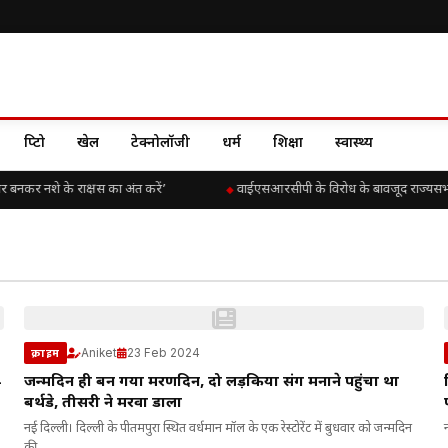
क्रिप्टो
खेल
टेक्नोलॉजी
धर्म
शिक्षा
स्वास्थ्य
ार बनकर नशे के राक्षस का अंत करें’
वाईएसआरसीपी के विरोध के बावजूद राज्यसभा में
Aniket
23 Feb 2024
क्राइम
4
जन्मदिन ही बन गया मरणदिन, दो लड़कियों संग मनाने पहुंचा था
बर्थडे, तीसरी ने मरवा डाला
नई दिल्ली। दिल्ली के पीतमपुरा स्थित वर्धमान मॉल के एक रेस्टोरेंट में बुधवार को जन्मदिन