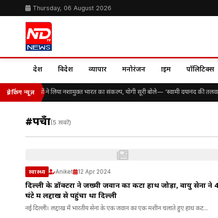
Thursday, 06 August 2026
देश
विदेश
व्यापार
मनोरंजन
क्राइम
पॉलिटिक्स
सैकड़ों विद्यार्थियों ने लिया नशामुक्त भारत का संकल्प, योगी सूरी बोले— ‘स्वामी दयानंद की तलव
ब्रेकिंग न्यूज़
#पहुँचा
(5 खबरें)
Aniket
12 Apr 2024
स्वास्थ्य
दिल्ली के डॉक्टरों ने जख्मी जवान का कटा हाथ जोड़ा, वायु सेना ने 
घंटे में लद्दाख से पहुंचा था दिल्ली
नई दिल्ली। लद्दाख में भारतीय सेना के एक जवान का एक मशीन चलाते हुए हाथ कट...