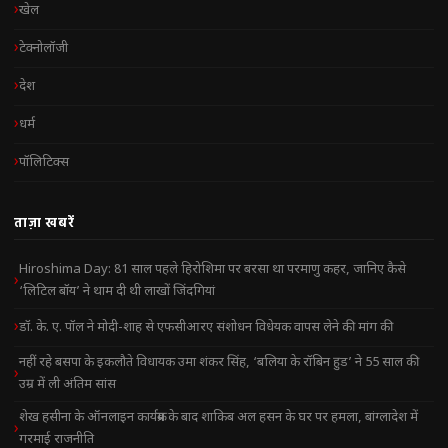
खेल
टेक्नोलॉजी
देश
धर्म
पॉलिटिक्स
ताज़ा खबरें
Hiroshima Day: 81 साल पहले हिरोशिमा पर बरसा था परमाणु कहर, जानिए कैसे
‘लिटिल बॉय’ ने थाम दी थी लाखों जिंदगियां
डॉ. के. ए. पॉल ने मोदी-शाह से एफसीआरए संशोधन विधेयक वापस लेने की मांग की
नहीं रहे बसपा के इकलौते विधायक उमा शंकर सिंह, ‘बलिया के रॉबिन हुड’ ने 55 साल की
उम्र में ली अंतिम सांस
शेख हसीना के ऑनलाइन कार्यक्रम के बाद शाकिब अल हसन के घर पर हमला, बांग्लादेश में
गरमाई राजनीति