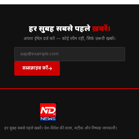
// न्यूज़लेटर
हर सुबह सबसे पहले
ख़बरें।
अपना ईमेल दर्ज करें — कोई स्पैम नहीं, सिर्फ ज़रूरी खबरें।
सब्सक्राइब करें
हर सुबह सबसे पहले खबरें। देश-विदेश की ताज़ा, सटीक और निष्पक्ष जानकारी।