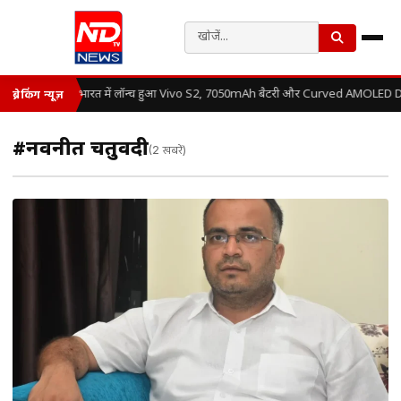
भारत में लॉन्च हुआ Vivo S2, 7050mAh बैटरी और Curved AMOLED Disp
ब्रेकिंग न्यूज़
#नवनीत चतुर्वेदी
(2 खबरें)