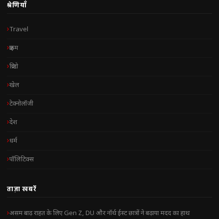
श्रेणियाँ
Travel
क्राइम
क्रिप्टो
खेल
टेक्नोलॉजी
देश
धर्म
पॉलिटिक्स
ताज़ा खबरें
असम बाढ़ राहत के लिए Gen Z, DU और नॉर्थ ईस्ट छात्रों ने बढ़ाया मदद का हाथ