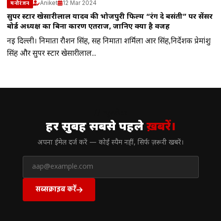
Aniket
12 Mar 2024
मनोरंजन
सुपर स्टार खेसारीलाल यादव की भोजपुरी फिल्म “रंग दे बसंती” पर सेंसर
बोर्ड अध्यक्ष का बिना कारण एतराज, जानिए क्या है वजह
नई दिल्ली। निर्माता रौशन सिंह, सह निर्माता शर्मिला आर सिंह,निर्देशक प्रेमांशु
सिंह और सुपर स्टार खेसारीलाल...
// न्यूज़लेटर
हर सुबह सबसे पहले
ख़बरें।
अपना ईमेल दर्ज करें — कोई स्पैम नहीं, सिर्फ ज़रूरी खबरें।
सब्सक्राइब करें