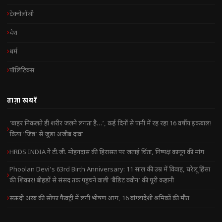
टेक्नोलॉजी
देश
धर्म
पॉलिटिक्स
ताज़ा खबरें
‘बाहर निकलते ही शरीर जलने लगता है…’, कई दिनों से पानी में रह रहा 16 वर्षीय इकबाल!
किया ‘जिन्न’ से जुड़ा अजीब दावा
HRDS INDIA ने टी.जी. मोहनदास की हिरासत पर जताई चिंता, निष्पक्ष कानून की मांग
Phoolan Devi’s 63rd Birth Anniversary: 11 साल की उम्र में विवाह, घरेलू हिंसा
की शिकार! बीहड़ों से संसद तक पहुंचने वाली ‘बैंडिट क्वीन’ की पूरी कहानी
सऊदी अरब की सोफा फैक्ट्री में लगी भीषण आग, 16 बांग्लादेशी श्रमिकों की मौत