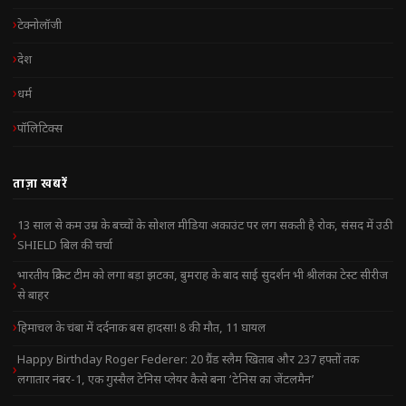
टेक्नोलॉजी
देश
धर्म
पॉलिटिक्स
ताज़ा खबरें
13 साल से कम उम्र के बच्चों के सोशल मीडिया अकाउंट पर लग सकती है रोक, संसद में उठी
SHIELD बिल की चर्चा
भारतीय क्रिकेट टीम को लगा बड़ा झटका, बुमराह के बाद साई सुदर्शन भी श्रीलंका टेस्ट सीरीज
से बाहर
हिमाचल के चंबा में दर्दनाक बस हादसा! 8 की मौत, 11 घायल
Happy Birthday Roger Federer: 20 ग्रैंड स्लैम खिताब और 237 हफ्तों तक
लगातार नंबर-1, एक गुस्सैल टेनिस प्लेयर कैसे बना ‘टेनिस का जेंटलमैन’