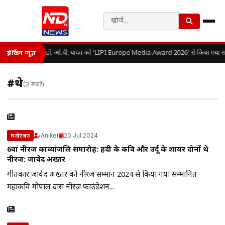
डॉ. ओ.पी. यादव को ‘LIPI Europe Media Award 2026’ से किया गया सम
ब्रेकिंग न्यूज़
#थे
(3 खबरें)
Aniket
20 Jul 2024
मनोरंजन
6वां नीरज काव्यांजलि समारोह: हिंदी के कवि और उर्दू के शायर दोनों थे
नीरज: जावेद अख्तर
गीतकार जावेद अख्तर को नीरज सम्मान 2024 से किया गया सम्मानित
महाकवि गोपाल दास नीरज फाउंडेशन...