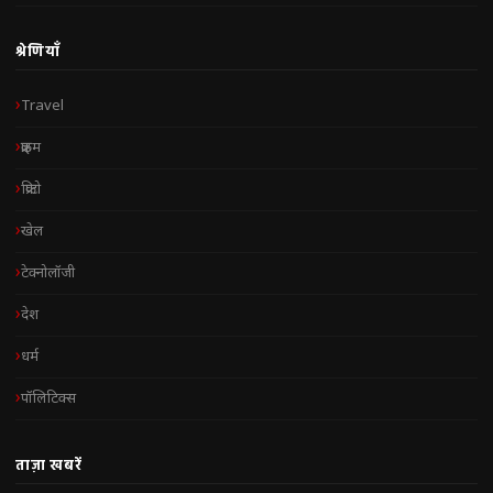
श्रेणियाँ
Travel
क्राइम
क्रिप्टो
खेल
टेक्नोलॉजी
देश
धर्म
पॉलिटिक्स
ताज़ा खबरें