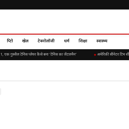
क्रिप्टो
खेल
टेक्नोलॉजी
धर्म
शिक्षा
स्वास्थ्य
क गुस्सैल टेनिस प्लेयर कैसे बना ‘टेनिस का जेंटलमैन’
अमेरिकी सीनेटर टिम शीह