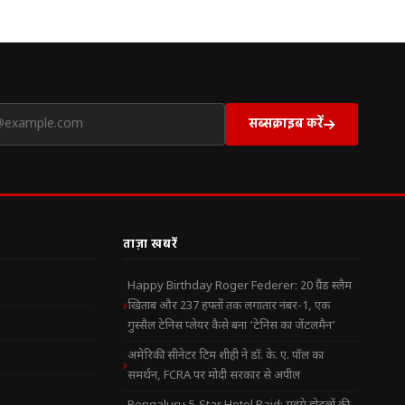
सब्सक्राइब करें
ताज़ा खबरें
Happy Birthday Roger Federer: 20 ग्रैंड स्लैम
खिताब और 237 हफ्तों तक लगातार नंबर-1, एक
गुस्सैल टेनिस प्लेयर कैसे बना ‘टेनिस का जेंटलमैन’
अमेरिकी सीनेटर टिम शीही ने डॉ. के. ए. पॉल का
समर्थन, FCRA पर मोदी सरकार से अपील