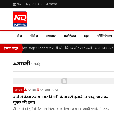
Saturday, 08 August 2026
देश
विदेश
व्यापार
मनोरंजन
क्राइम
पॉलिटिक्स
Happy Birthday Roger Federer: 20 ग्रैंड स्लैम खिताब और 237 हफ्तों तक लगातार नंबर-1, ए
ब्रेकिंग न्यूज़
#डाबरी
(1 खबरें)
Aniket
22 Dec 2023
क्राइम
कंधे से कंधा टकराने पर दिल्ली के डाबरी इलाके में चाकू घोंप कर
युवक की हत्या
तीन लोगों को यूपी से किया गया गिरफ्तार नई दिल्ली। द्वारका के डाबरी इलाके में महज...