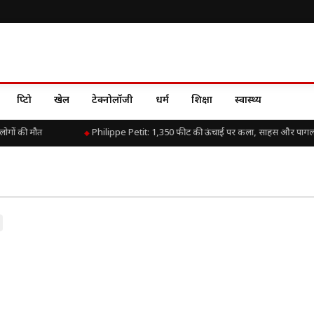
क्रिप्टो
खेल
टेक्नोलॉजी
धर्म
शिक्षा
स्वास्थ्य
ोगों की मौत
Philippe Petit: 1,350 फीट की ऊंचाई पर कला, साहस और पाग