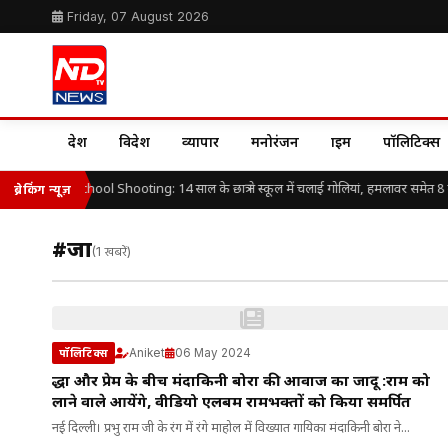
Friday, 07 August 2026
देश
विदेश
व्यापार
मनोरंजन
क्राइम
पॉलिटिक्स
Thailand School Shooting: 14 साल के छात्र ने स्कूल में चलाई गोलियां, हमलावर समेत 8 ल
ब्रेकिंग न्यूज़
#जादू
(1 खबरें)
Aniket
06 May 2024
पॉलिटिक्स
श्रद्धा और प्रेम के बीच मंदाकिनी बोरा की आवाज का जादू :राम को
लाने वाले आयेंगे, वीडियो एलबम रामभक्तों को किया समर्पित
नई दिल्ली। प्रभु राम जी के रंग में रंगे माहोल में विख्यात गायिका मंदाकिनी बोरा ने...