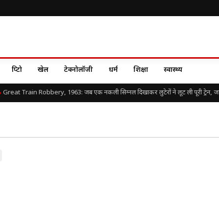
क्रिप्टो
खेल
टेक्नोलॉजी
धर्म
शिक्षा
स्वास्थ्य
Great Train Robbery, 1963: जब एक नकली सिग्नल दिखाकर लुटेरों ने लूट ली पूरी ट्रेन, जानिए