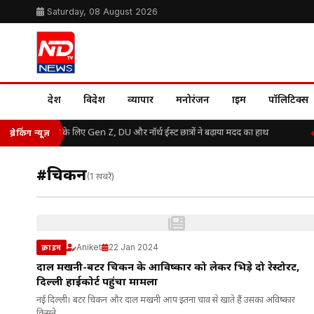
Saturday, 08 August 2026
देश
विदेश
व्यापार
मनोरंजन
क्राइम
पॉलिटिक्स
असम बाढ़ राहत के लिए Gen Z, DU और नॉर्थ ईस्ट छात्रों ने बढ़ाया मदद का हाथ
ब्रेकिंग न्यूज़
#चिकन
(1 खबरें)
Aniket
22 Jan 2024
क्राइम
दाल मखनी-बटर चिकन के आविष्कार को लेकर भिड़े दो रेस्टोरेंट,
दिल्ली हाईकोर्ट पहुंचा मामला
नई दिल्ली। बटर चिकन और दाल मखनी आप इतना चाव से खाते हैं उसका अविष्कार