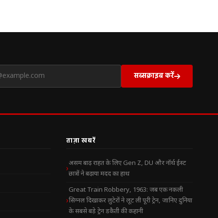
सब्सक्राइब करें
ताज़ा खबरें
असम बाढ़ राहत के लिए Gen Z, DU और नॉर्थ ईस्ट
छात्रों ने बढ़ाया मदद का हाथ
Great Train Robbery, 1963: जब एक नकली
सिग्नल दिखाकर लुटेरों ने लूट ली पूरी ट्रेन, जानिए दुनिया
के सबसे बड़े ट्रेन डकैती की कहानी