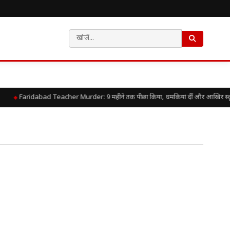
Faridabad Teacher Murder: 9 महीने तक पीछा किया, धमकियां दीं और आखिर स्कूल