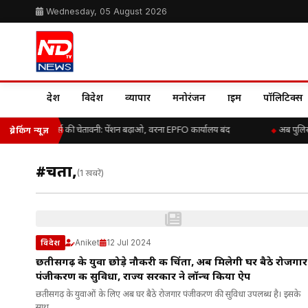
Wednesday, 05 August 2026
देश
विदेश
व्यापार
मनोरंजन
क्राइम
पॉलिटिक्स
EPS-95 पेंशनर्स की चेतावनी: पेंशन बढ़ाओ, वरना EPFO कार्यालय बंद
अब पुलिस 
ब्रेकिंग न्यूज़
#चिंता,
(1 खबरें)
Aniket
12 Jul 2024
विदेश
छतीसगढ़ के युवा छोड़े नौकरी की चिंता, अब मिलेगी घर बैठे रोजगार
पंजीकरण की सुविधा, राज्य सरकार ने लॉन्च किया ऐप
छतीसगढ़ के युवाओं के लिए अब घर बैठे रोजगार पंजीकरण की सुविधा उपलब्ध है। इसके