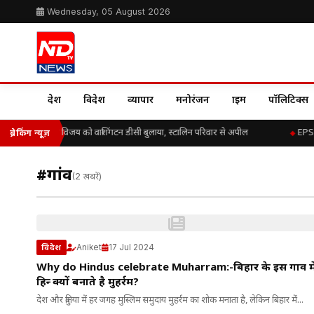
Wednesday, 05 August 2026
देश
विदेश
व्यापार
मनोरंजन
क्राइम
पॉलिटिक्स
डॉ. के.ए. पॉल ने विजय को वाशिंगटन डीसी बुलाया, स्टालिन परिवार से अपील
EPS-9
ब्रेकिंग न्यूज़
#गांव
(2 खबरें)
Aniket
17 Jul 2024
विदेश
Why do Hindus celebrate Muharram:-बिहार के इस गाव म
हिन्दू क्यों बनाते है मुहर्रम?
देश और दुनिया में हर जगह मुस्लिम समुदाय मुहर्रम का शोक मनाता है, लेकिन बिहार में...