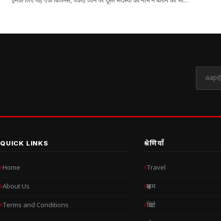
इनके लिए यह एक बिजनेस, पकड़े जाने पर दूसरे सदस्यों का नाम न बताने की भी...
QUICK LINKS
श्रेणियाँ
Home
Travel
About Us
क्राइम
Terms and Conditions
क्रिप्टो