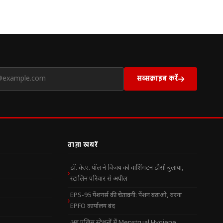
सब्सक्राइब करें
ताज़ा खबरें
डॉ. के.ए. पॉल ने विजय को वाशिंगटन डीसी बुलाया,
स्टालिन परिवार से अपील
EPS-95 पेंशनर्स की चेतावनी: पेंशन बढ़ाओ, वरना
EPFO कार्यालय बंद
अब पुलिस स्टेशनों में Menstrual Hygiene