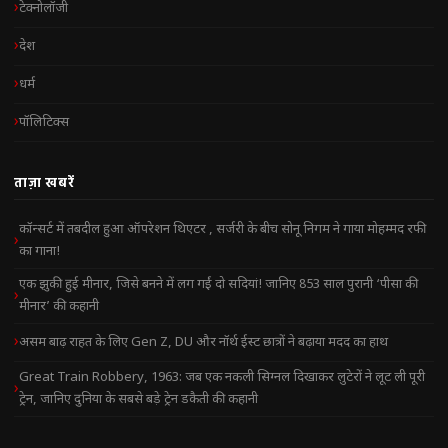
टेक्नोलॉजी
देश
धर्म
पॉलिटिक्स
ताज़ा खबरें
कॉन्सर्ट में तबदील हुआ ऑपरेशन थिएटर , सर्जरी के बीच सोनू निगम ने गाया मोहम्मद रफी
का गाना!
एक झुकी हुई मीनार, जिसे बनने में लग गईं दो सदियां! जानिए 853 साल पुरानी ‘पीसा की
मीनार’ की कहानी
असम बाढ़ राहत के लिए Gen Z, DU और नॉर्थ ईस्ट छात्रों ने बढ़ाया मदद का हाथ
Great Train Robbery, 1963: जब एक नकली सिग्नल दिखाकर लुटेरों ने लूट ली पूरी
ट्रेन, जानिए दुनिया के सबसे बड़े ट्रेन डकैती की कहानी