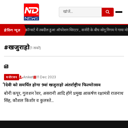
कॉन्सर्ट में तबदील हुआ ऑपरेशन थिएटर , सर्जरी के बीच सोनू निगम ने गाया म
ब्रेकिंग न्यूज़
#खजुराहो
(1 खबरें)
Aniket
11 Dec 2023
मनोरंजन
श्रीदेवी को समर्पित होगा 9वां खजुराहो अंतर्राष्ट्रीय फिल्मोत्सव
बोनी कपूर, गुलशन ग्रोवर, असरानी आदि होंगे प्रमुख आकर्षण रक्षामंत्री राजनाथ
सिंह, कौशल किशोर व कुलस्ते...