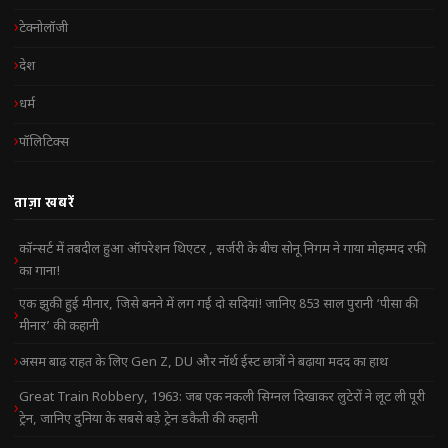
टेक्नोलॉजी
देश
धर्म
पॉलिटिक्स
ताज़ा खबरें
कॉन्सर्ट में तबदील हुआ ऑपरेशन थिएटर , सर्जरी के बीच सोनू निगम ने गाया मोहम्मद रफी
का गाना!
एक झुकी हुई मीनार, जिसे बनने में लग गईं दो सदियां! जानिए 853 साल पुरानी ‘पीसा की
मीनार’ की कहानी
असम बाढ़ राहत के लिए Gen Z, DU और नॉर्थ ईस्ट छात्रों ने बढ़ाया मदद का हाथ
Great Train Robbery, 1963: जब एक नकली सिग्नल दिखाकर लुटेरों ने लूट ली पूरी
ट्रेन, जानिए दुनिया के सबसे बड़े ट्रेन डकैती की कहानी