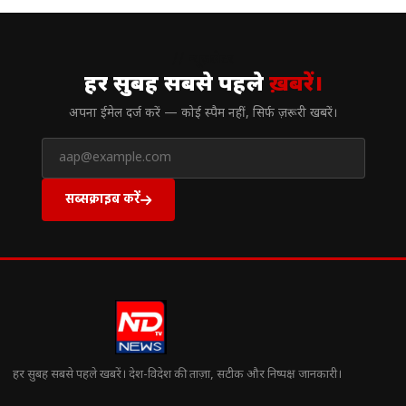
// न्यूज़लेटर
हर सुबह सबसे पहले
ख़बरें।
अपना ईमेल दर्ज करें — कोई स्पैम नहीं, सिर्फ ज़रूरी खबरें।
सब्सक्राइब करें
हर सुबह सबसे पहले खबरें। देश-विदेश की ताज़ा, सटीक और निष्पक्ष जानकारी।