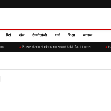
क्रिप्टो
खेल
टेक्नोलॉजी
धर्म
शिक्षा
स्वास्थ्य
ाहर
हिमाचल के चंबा में दर्दनाक बस हादसा! 8 की मौत, 11 घायल
Hap