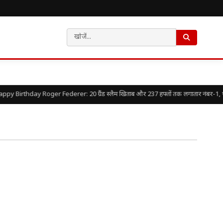
py Birthday Roger Federer: 20 ग्रैंड स्लैम खिताब और 237 हफ्तों तक लगातार नंबर-1, एक गु