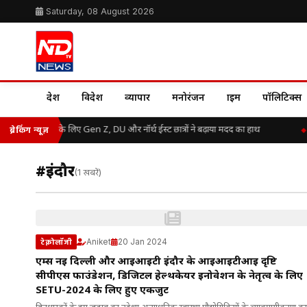
Saturday, 08 August 2026
देश
विदेश
व्यापार
मनोरंजन
क्राइम
पॉलिटिक्स
असम बाढ़ राहत के लिए Gen Z, DU और नॉर्थ ईस्ट छात्रों ने बढ़ाया मदद का हाथ
ब्रेकिंग न्यूज़
#इंदौर
(1 खबरें)
Aniket
20 Jan 2024
टेक्नोलॉजी
एम्स नई दिल्ली और आईआईटी इंदौर के आईआईटीआई दृष्टि
सीपीएस फाउंडेशन, डिजिटल हेल्थकेयर इनोवेशन के नेतृत्व के लिए
SETU-2024 के लिए हुए एकजुट