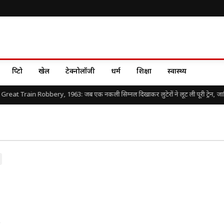
क्रिप्टो
खेल
टेक्नोलॉजी
धर्म
शिक्षा
स्वास्थ्य
Great Train Robbery, 1963: जब एक नकली सिग्नल दिखाकर लुटेरों ने लूट ली पूरी ट्रेन, जानिए 