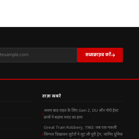
सब्सक्राइब करें
ताज़ा खबरें
असम बाढ़ राहत के लिए Gen Z, DU और नॉर्थ ईस्ट
छात्रों ने बढ़ाया मदद का हाथ
Great Train Robbery, 1963: जब एक नकली
सिग्नल दिखाकर लुटेरों ने लूट ली पूरी ट्रेन, जानिए दुनिया