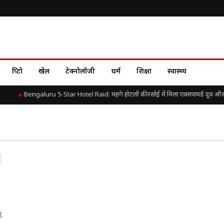
क्रिप्टो
खेल
टेक्नोलॉजी
धर्म
शिक्षा
स्वास्थ्य
Bengaluru 5-Star Hotel Raid: महंगे होटलों की रसोई में मिला एक्सपायर्ड दूध और
ू