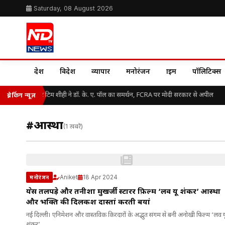
Saturday, 08 August 2026
देश
विदेश
व्यापार
मनोरंजन
क्राइम
पॉलिटिक्स
अमेरिकी सीनेटर टिम शीही ने डॉ. के. ए. पॉल का समर्थन, FCRA पर मोदी सरकार से अपील
ब्रेकिंग न्यूज़
#आस्था
(1 खबरें)
Aniket
18 Apr 2024
मनोरंजन
श्रेयस तलपड़े और तनीशा मुखर्जी स्टारर फ़िल्म ‘लव यू शंकर’ आस्था
और भक्ति की दिलकश दास्तां करती बयां
नई दिल्ली। एनिमेशन और वास्तविक किरदारों के अद्भुत संगम से बनी अनोखी फ़िल्म ‘लव य