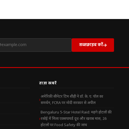
सब्सक्राइब करें
ताज़ा खबरें
अमेरिकी सीनेटर टिम शीही ने डॉ. के. ए. पॉल का
समर्थन, FCRA पर मोदी सरकार से अपील
Bengaluru 5-Star Hotel Raid: महंगे होटलों की
रसोई में मिला एक्सपायर्ड दूध और खराब मांस, 26
होटलों पर Food Safety की जांच