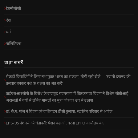
टेक्नोलॉजी
देश
धर्म
पॉलिटिक्स
ताज़ा खबरें
सैकड़ों विद्यार्थियों ने लिया नशामुक्त भारत का संकल्प, योगी सूरी बोले— ‘स्वामी दयानंद की
तलवार बनकर नशे के राक्षस का अंत करें’
वाईएसआरसीपी के विरोध के बावजूद राज्यसभा में चिंतकायला विजय ने विशेष सीबीआई
अदालतों में वर्षों से लंबित मामलों का मुद्दा जोरदार ढंग से उठाया
डॉ. के.ए. पॉल ने विजय को वाशिंगटन डीसी बुलाया, स्टालिन परिवार से अपील
EPS-95 पेंशनर्स की चेतावनी: पेंशन बढ़ाओ, वरना EPFO कार्यालय बंद