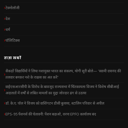
टेक्नोलॉजी
देश
धर्म
पॉलिटिक्स
ताज़ा खबरें
सैकड़ों विद्यार्थियों ने लिया नशामुक्त भारत का संकल्प, योगी सूरी बोले— ‘स्वामी दयानंद की
तलवार बनकर नशे के राक्षस का अंत करें’
वाईएसआरसीपी के विरोध के बावजूद राज्यसभा में चिंतकायला विजय ने विशेष सीबीआई
अदालतों में वर्षों से लंबित मामलों का मुद्दा जोरदार ढंग से उठाया
डॉ. के.ए. पॉल ने विजय को वाशिंगटन डीसी बुलाया, स्टालिन परिवार से अपील
EPS-95 पेंशनर्स की चेतावनी: पेंशन बढ़ाओ, वरना EPFO कार्यालय बंद