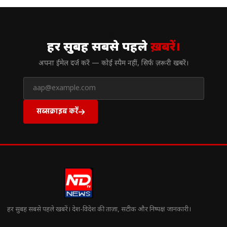
// न्यूज़लेटर
हर सुबह सबसे पहले
ख़बरें।
अपना ईमेल दर्ज करें — कोई स्पैम नहीं, सिर्फ ज़रूरी खबरें।
सब्सक्राइब करें
हर सुबह सबसे पहले खबरें। देश-विदेश की ताज़ा, सटीक और निष्पक्ष जानकारी।